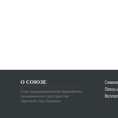
О СОЮЗЕ
Главна
Пресс-
Союз предпринимателей евразийского
Вступи
экономического пространства
«Деловой союз Евразии»